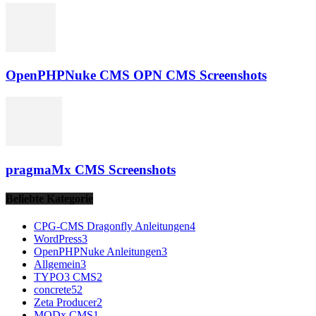
OpenPHPNuke CMS OPN CMS Screenshots
pragmaMx CMS Screenshots
Beliebte Kategorie
CPG-CMS Dragonfly Anleitungen
4
WordPress
3
OpenPHPNuke Anleitungen
3
Allgemein
3
TYPO3 CMS
2
concrete5
2
Zeta Producer
2
MODx CMS
1