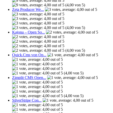
(4,00 von 5)
Zeta Producer We...
(4,00 von 5)
Kajona – Open So...
(4,00 von 5)
Quick.Cms von Op...
(4,00 von 5)
Zimplit CMS Open...
(4,00 von 5)
SilverStripe Con...