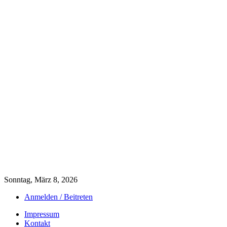
Sonntag, März 8, 2026
Anmelden / Beitreten
Impressum
Kontakt