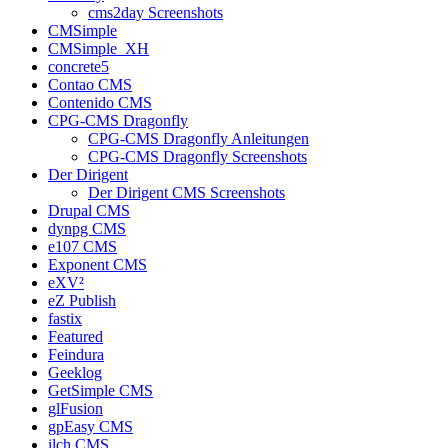
cms2day Screenshots
CMSimple
CMSimple_XH
concrete5
Contao CMS
Contenido CMS
CPG-CMS Dragonfly
CPG-CMS Dragonfly Anleitungen
CPG-CMS Dragonfly Screenshots
Der Dirigent
Der Dirigent CMS Screenshots
Drupal CMS
dynpg CMS
e107 CMS
Exponent CMS
eXV²
eZ Publish
fastix
Featured
Feindura
Geeklog
GetSimple CMS
glFusion
gpEasy CMS
ilch CMS