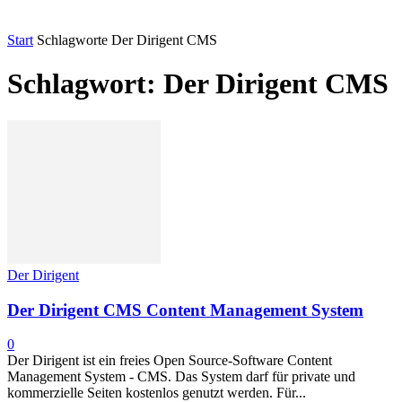
Start
Schlagworte
Der Dirigent CMS
Schlagwort: Der Dirigent CMS
Der Dirigent
Der Dirigent CMS Content Management System
0
Der Dirigent ist ein freies Open Source-Software Content
Management System - CMS. Das System darf für private und
kommerzielle Seiten kostenlos genutzt werden. Für...